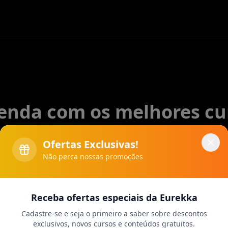
enda com os melhores cu
Desenvolva novas habilidades e avance na sua vida
Ofertas Exclusivas!
Não perca nossas promoções
Receba ofertas especiais da Eurekka
Cadastre-se e seja o primeiro a saber sobre descontos
exclusivos, novos cursos e conteúdos gratuitos.